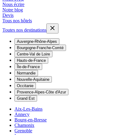
Nous écrire
Notre blog
Devis
Tous nos hôtels
Toutes nos destinations
Auvergne-Rhône-Alpes
Bourgogne-Franche-Comté
Centre-Val de Loire
Hauts-de-France
Île-de-France
Normandie
Nouvelle-Aquitaine
Occitanie
Provence-Alpes-Côte d'Azur
Grand Est
Aix-Les-Bains
Annecy
Bourg-en-Bresse
Chamonix
Grenoble