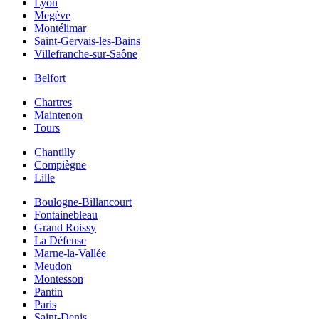
Lyon
Megève
Montélimar
Saint-Gervais-les-Bains
Villefranche-sur-Saône
Belfort
Chartres
Maintenon
Tours
Chantilly
Compiègne
Lille
Boulogne-Billancourt
Fontainebleau
Grand Roissy
La Défense
Marne-la-Vallée
Meudon
Montesson
Pantin
Paris
Saint-Denis