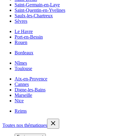
Saint-Germain-en-Laye
Saint-Quentin-en-Yvelines
Saulx-les-Chartreux
Sèvres
Le Havre
Port-en-Bessin
Rouen
Bordeaux
Nîmes
Toulouse
Aix-en-Provence
Cannes
Digne-les-Bains
Marseille
Nice
Reims
Toutes nos thématiques