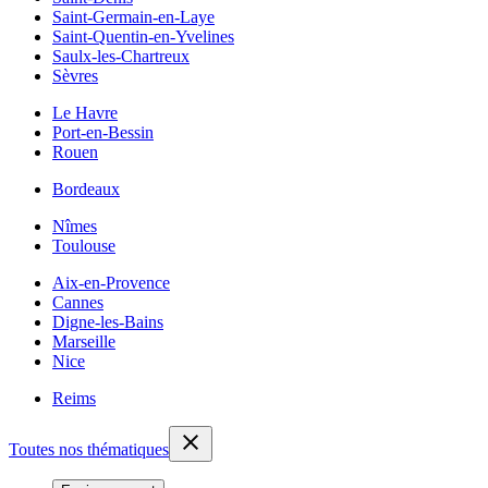
Saint-Germain-en-Laye
Saint-Quentin-en-Yvelines
Saulx-les-Chartreux
Sèvres
Le Havre
Port-en-Bessin
Rouen
Bordeaux
Nîmes
Toulouse
Aix-en-Provence
Cannes
Digne-les-Bains
Marseille
Nice
Reims
Toutes nos thématiques