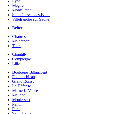
Lyon
Megève
Montélimar
Saint-Gervais-les-Bains
Villefranche-sur-Saône
Belfort
Chartres
Maintenon
Tours
Chantilly
Compiègne
Lille
Boulogne-Billancourt
Fontainebleau
Grand Roissy
La Défense
Marne-la-Vallée
Meudon
Montesson
Pantin
Paris
Saint-Denis