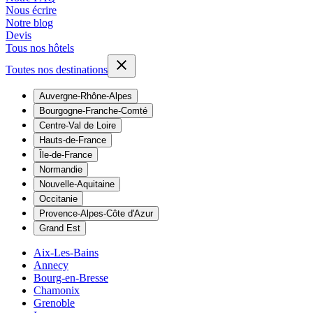
Nous écrire
Notre blog
Devis
Tous nos hôtels
Toutes nos destinations
Auvergne-Rhône-Alpes
Bourgogne-Franche-Comté
Centre-Val de Loire
Hauts-de-France
Île-de-France
Normandie
Nouvelle-Aquitaine
Occitanie
Provence-Alpes-Côte d'Azur
Grand Est
Aix-Les-Bains
Annecy
Bourg-en-Bresse
Chamonix
Grenoble