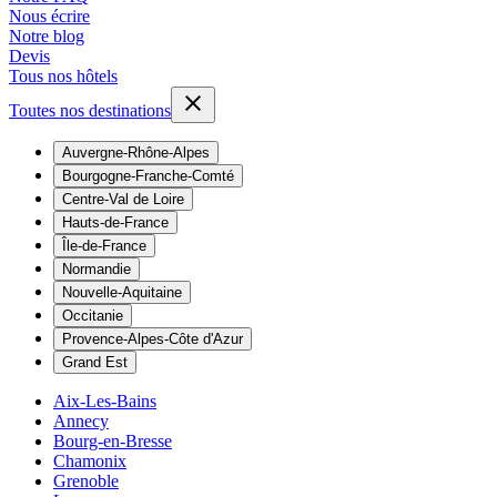
Nous écrire
Notre blog
Devis
Tous nos hôtels
Toutes nos destinations
Auvergne-Rhône-Alpes
Bourgogne-Franche-Comté
Centre-Val de Loire
Hauts-de-France
Île-de-France
Normandie
Nouvelle-Aquitaine
Occitanie
Provence-Alpes-Côte d'Azur
Grand Est
Aix-Les-Bains
Annecy
Bourg-en-Bresse
Chamonix
Grenoble