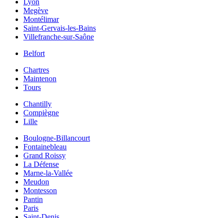
Lyon
Megève
Montélimar
Saint-Gervais-les-Bains
Villefranche-sur-Saône
Belfort
Chartres
Maintenon
Tours
Chantilly
Compiègne
Lille
Boulogne-Billancourt
Fontainebleau
Grand Roissy
La Défense
Marne-la-Vallée
Meudon
Montesson
Pantin
Paris
Saint-Denis