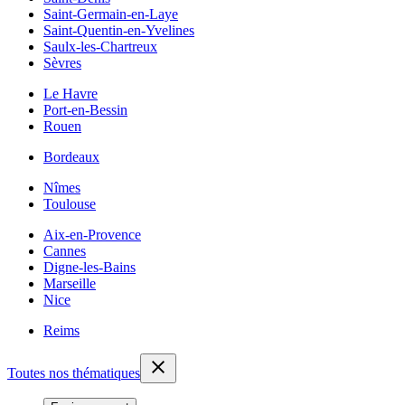
Saint-Germain-en-Laye
Saint-Quentin-en-Yvelines
Saulx-les-Chartreux
Sèvres
Le Havre
Port-en-Bessin
Rouen
Bordeaux
Nîmes
Toulouse
Aix-en-Provence
Cannes
Digne-les-Bains
Marseille
Nice
Reims
Toutes nos thématiques