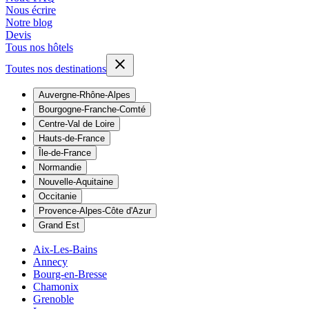
Nous écrire
Notre blog
Devis
Tous nos hôtels
Toutes nos destinations
Auvergne-Rhône-Alpes
Bourgogne-Franche-Comté
Centre-Val de Loire
Hauts-de-France
Île-de-France
Normandie
Nouvelle-Aquitaine
Occitanie
Provence-Alpes-Côte d'Azur
Grand Est
Aix-Les-Bains
Annecy
Bourg-en-Bresse
Chamonix
Grenoble