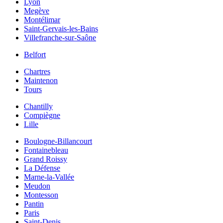
Lyon
Megève
Montélimar
Saint-Gervais-les-Bains
Villefranche-sur-Saône
Belfort
Chartres
Maintenon
Tours
Chantilly
Compiègne
Lille
Boulogne-Billancourt
Fontainebleau
Grand Roissy
La Défense
Marne-la-Vallée
Meudon
Montesson
Pantin
Paris
Saint-Denis