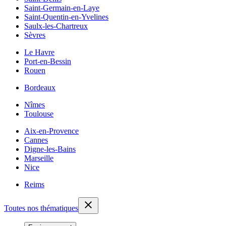
Saint-Germain-en-Laye
Saint-Quentin-en-Yvelines
Saulx-les-Chartreux
Sèvres
Le Havre
Port-en-Bessin
Rouen
Bordeaux
Nîmes
Toulouse
Aix-en-Provence
Cannes
Digne-les-Bains
Marseille
Nice
Reims
Toutes nos thématiques