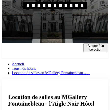
Ajouter à la
HÔTEL
SALLES
RESTAURATION
CHAMBRE
sélection
Accueil
Tous nos hôtels
Location de salles au MGallery Fontainebleau –…
Location de salles au MGallery
Fontainebleau - l'Aigle Noir Hôtel