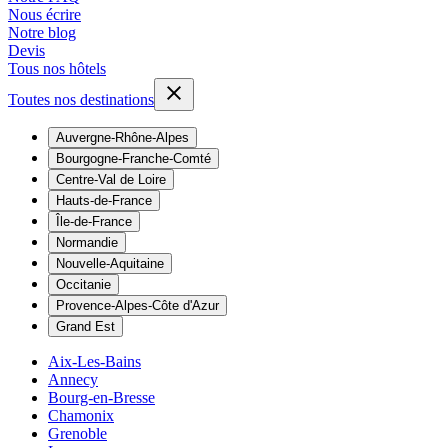
Nous écrire
Notre blog
Devis
Tous nos hôtels
Toutes nos destinations
Auvergne-Rhône-Alpes
Bourgogne-Franche-Comté
Centre-Val de Loire
Hauts-de-France
Île-de-France
Normandie
Nouvelle-Aquitaine
Occitanie
Provence-Alpes-Côte d'Azur
Grand Est
Aix-Les-Bains
Annecy
Bourg-en-Bresse
Chamonix
Grenoble