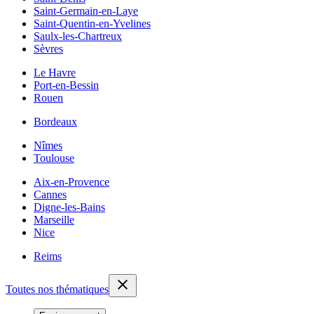
Saint-Germain-en-Laye
Saint-Quentin-en-Yvelines
Saulx-les-Chartreux
Sèvres
Le Havre
Port-en-Bessin
Rouen
Bordeaux
Nîmes
Toulouse
Aix-en-Provence
Cannes
Digne-les-Bains
Marseille
Nice
Reims
Toutes nos thématiques