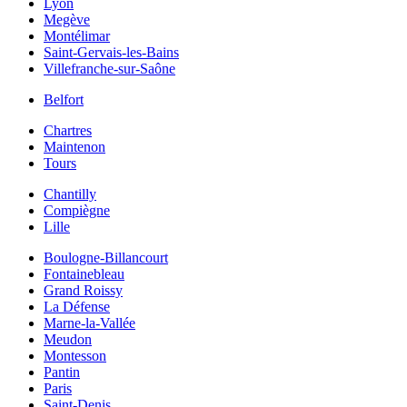
Lyon
Megève
Montélimar
Saint-Gervais-les-Bains
Villefranche-sur-Saône
Belfort
Chartres
Maintenon
Tours
Chantilly
Compiègne
Lille
Boulogne-Billancourt
Fontainebleau
Grand Roissy
La Défense
Marne-la-Vallée
Meudon
Montesson
Pantin
Paris
Saint-Denis