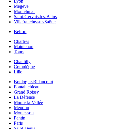
Lyon
Megève
Montélimar
Saint-Gervais-les-Bains
Villefranche-sur-Saône
Belfort
Chartres
Maintenon
Tours
Chantilly
Compiègne
Lille
Boulogne-Billancourt
Fontainebleau
Grand Roissy
La Défense
Marne-la-Vallée
Meudon
Montesson
Pantin
Paris
Saint-Denis