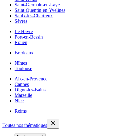
Saint-Germain-en-Laye
Saint-Quentin-en-Yvelines
Saulx-les-Chartreux
Sèvres
Le Havre
Port-en-Bessin
Rouen
Bordeaux
Nîmes
Toulouse
Aix-en-Provence
Cannes
Digne-les-Bains
Marseille
Nice
Reims
Toutes nos thématiques