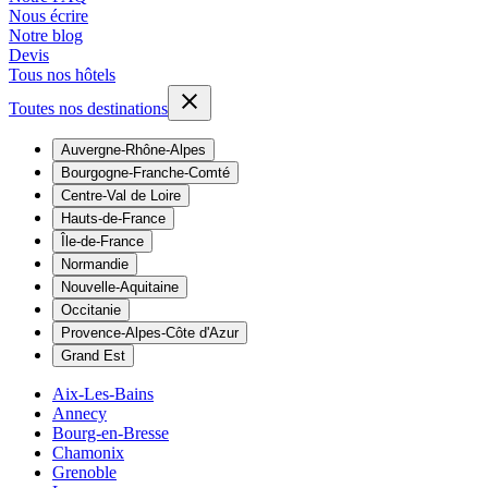
Nous écrire
Notre blog
Devis
Tous nos hôtels
Toutes nos destinations
Auvergne-Rhône-Alpes
Bourgogne-Franche-Comté
Centre-Val de Loire
Hauts-de-France
Île-de-France
Normandie
Nouvelle-Aquitaine
Occitanie
Provence-Alpes-Côte d'Azur
Grand Est
Aix-Les-Bains
Annecy
Bourg-en-Bresse
Chamonix
Grenoble